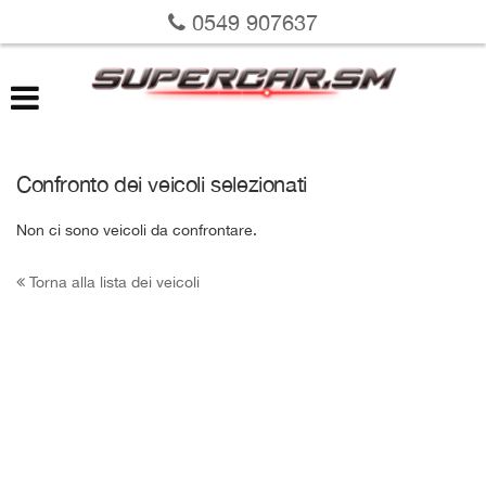
0549 907637
LISTA VEICOLI
VALUTAZIONE USATO
RICHIEDI LA TUA AUTO
Confronto dei veicoli selezionati
SERVIZI
Non ci sono veicoli da confrontare.
Torna alla lista dei veicoli
DOVE SIAMO
SU DI NOI