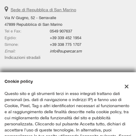
Sede di Repubblica di San Marino
Via IV Giugno, 52 - Serravalle
47899 Repubblica di San Marino
Tel e Fax:
0549 907637
Egidio:
+39 339 452 1954
Simone:
+39 338 775 1707
Email:
info@supercar.sm
Indicazioni stradali
Dati fiscali:
Cookie policy
SUPERCAR.SM SRL
Via IV Giugno, 52 - Serravalle
Questo sito e gli strumenti terzi in esso integrati trattano dati
C.F/P.IVA:
SM 23255
personali (es. dati di navigazione o indirizzi IP) e fanno uso di
Registro delle imprese:
Repubblica di San Marino
Cookie, Pixel, Tag o altri identificatori necessari al funzionamento
e al raggiungimento delle finalità descritte nella cookie policy, tra
cui miglioramento della funzionalità del sito e pubblicità
personalizzata. Cliccando sul pulsante Accetta tutto, dichiari di
accettare l'uso di queste tecnologie. In alternativa, puoi