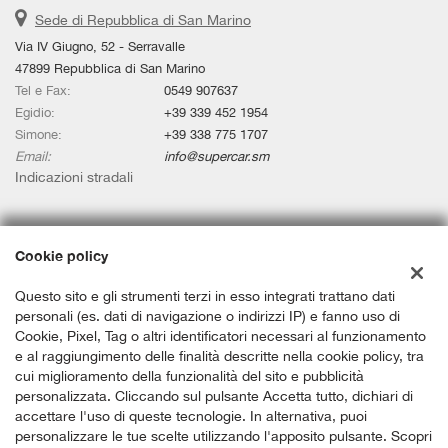
Sede di Repubblica di San Marino
Via IV Giugno, 52 - Serravalle
47899 Repubblica di San Marino
Tel e Fax:
0549 907637
Egidio:
+39 339 452 1954
Simone:
+39 338 775 1707
Email:
info@supercar.sm
Indicazioni stradali
Dati fiscali:
Cookie policy
SUPERCAR.SM SRL
Via IV Giugno, 52 - Serravalle
Questo sito e gli strumenti terzi in esso integrati trattano dati
C.F/P.IVA:
SM 23255
personali (es. dati di navigazione o indirizzi IP) e fanno uso di
Registro delle imprese:
Repubblica di San Marino
Cookie, Pixel, Tag o altri identificatori necessari al funzionamento
e al raggiungimento delle finalità descritte nella cookie policy, tra
cui miglioramento della funzionalità del sito e pubblicità
personalizzata. Cliccando sul pulsante Accetta tutto, dichiari di
accettare l'uso di queste tecnologie. In alternativa, puoi
personalizzare le tue scelte utilizzando l'apposito pulsante. Scopri