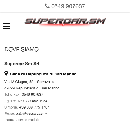
0549 907637
LISTA VEICOLI
VALUTAZIONE USATO
RICHIEDI LA TUA AUTO
DOVE SIAMO
SERVIZI
Supercar.Sm Srl
Sede di Repubblica di San Marino
DOVE SIAMO
Via IV Giugno, 52 - Serravalle
47899 Repubblica di San Marino
SU DI NOI
Tel e Fax:
0549 907637
Egidio:
+39 339 452 1954
Simone:
+39 338 775 1707
Email:
info@supercar.sm
Indicazioni stradali