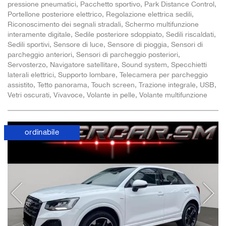
pressione pneumatici, Pacchetto sportivo, Park Distance Control,
Portellone posteriore elettrico, Regolazione elettrica sedili,
Riconoscimento dei segnali stradali, Schermo multifunzione
interamente digitale, Sedile posteriore sdoppiato, Sedili riscaldati,
Sedili sportivi, Sensore di luce, Sensore di pioggia, Sensori di
parcheggio anteriori, Sensori di parcheggio posteriori,
Servosterzo, Navigatore satellitare, Sound system, Specchietti
laterali elettrici, Supporto lombare, Telecamera per parcheggio
assistito, Tetto panorama, Touch screen, Trazione integrale, USB,
Vetri oscurati, Vivavoce, Volante in pelle, Volante multifunzione
ordinabile