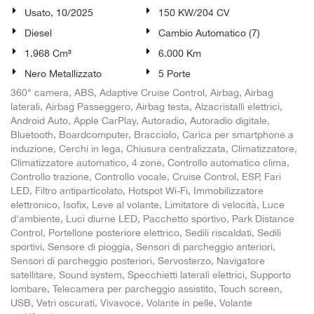
Usato, 10/2025
150 KW/204 CV
Diesel
Cambio Automatico (7)
1.968 Cm³
6.000 Km
Nero Metallizzato
5 Porte
360° camera, ABS, Adaptive Cruise Control, Airbag, Airbag
laterali, Airbag Passeggero, Airbag testa, Alzacristalli elettrici,
Android Auto, Apple CarPlay, Autoradio, Autoradio digitale,
Bluetooth, Boardcomputer, Bracciolo, Carica per smartphone a
induzione, Cerchi in lega, Chiusura centralizzata, Climatizzatore,
Climatizzatore automatico, 4 zone, Controllo automatico clima,
Controllo trazione, Controllo vocale, Cruise Control, ESP, Fari
LED, Filtro antiparticolato, Hotspot Wi-Fi, Immobilizzatore
elettronico, Isofix, Leve al volante, Limitatore di velocità, Luce
d'ambiente, Luci diurne LED, Pacchetto sportivo, Park Distance
Control, Portellone posteriore elettrico, Sedili riscaldati, Sedili
sportivi, Sensore di pioggia, Sensori di parcheggio anteriori,
Sensori di parcheggio posteriori, Servosterzo, Navigatore
satellitare, Sound system, Specchietti laterali elettrici, Supporto
lombare, Telecamera per parcheggio assistito, Touch screen,
USB, Vetri oscurati, Vivavoce, Volante in pelle, Volante