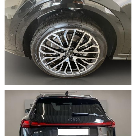
riscaldabile
Volante col piantone regolabile elettricamente
Head-up display
Smartphone interface (Apple CarPlay/Android Auto)
Bluetooth
USB type C
Audi Sound System
Radio Digitale DAB
Navigatore Satellitare MMI Plus touch
Display MMI per passeggero
MMI experience PRO
Impianto audio Bang & Olufsen
Audi phon box (ricarica wireless a induzione per
smartphone)
Pacchetto luci ambiente pro con luce d'interazione
Pacchetto portaoggetti
Mancorrenti sul tetto neri
Climatizzatore 3 zone
Portellone bagagliaio con apertura chiusura automatica