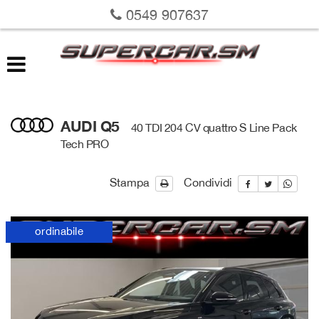
0549 907637
LISTA VEICOLI
VALUTAZIONE USATO
RICHIEDI LA TUA AUTO
AUDI Q5
40 TDI 204 CV quattro S Line Pack
Tech PRO
SERVIZI
Stampa
Condividi
DOVE SIAMO
SU DI NOI
ordinabile