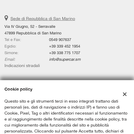
Sede di Repubblica di San Marino
Via IV Giugno, 52 - Serravalle
47899 Repubblica di San Marino
Tel e Fax:
0549 907637
Egidio:
+39 339 452 1954
Simone:
+39 338 775 1707
Email:
info@supercar.sm
Indicazioni stradali
Dati fiscali:
Cookie policy
SUPERCAR.SM SRL
Via IV Giugno, 52 - Serravalle
Questo sito e gli strumenti terzi in esso integrati trattano dati
C.F/P.IVA:
SM 23255
personali (es. dati di navigazione o indirizzi IP) e fanno uso di
Cookie, Pixel, Tag o altri identificatori necessari al funzionamento
Registro delle imprese:
Repubblica di San Marino
e al raggiungimento delle finalità descritte nella cookie policy, tra
cui miglioramento della funzionalità del sito e pubblicità
personalizzata. Cliccando sul pulsante Accetta tutto, dichiari di