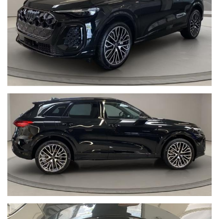
Luci posteriori OLED digitali con frecce dinamiche
Adaptive Cruise Assist plus
Park Assist Pro
Luce id proiezione dagli specchietti esterni
Specchietto interno schermabile automticamente
Specchietti retrovisori esterni riscaldabili e ripieghevoli
Side Assist (blind spot)
Pacchetto assistenza alla guida
Cerchi in lega 21" Audi Sport con design S multirazzato
Pacchetto interni S con sedili sportivi in Pelle/Alcantara nera
con cuciture rosse
Funzione memory per i sedili anteriori e per gli specchietti
retrovisori esterni
Sedili anteriori regolabili elettricamente + regolazione
lombare elettr.
Sedili anteriori riscaldabili
Tetto in cristallo apribile
Vetri posteriori oscurati privacy
Volante 3 razze sportivo in pelle riscaldabile S Line