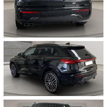
elettr.
Da aggiungere solo l'immatricolazione finale, al prezzo indicato.
VALUTIAMO PERMUTE
POSSIBILITA' DI FINANZIAMENTO ANCHE PER IMPORTO
TOTALE FINO A 96 RATE
La conferma finale avverrà alla visione della vettura, presso la
nostra sede.
È possibile richiedere un colore o un allestimento differente:
verificheremo tra le disponibilità ufficiali la soluzione più adatta
alle vostre esigenze.
DISPONIAMO DI VETTURE AZIENDALI/SEMESTRALI/NUOVE
AUDI, BMW, MINI, MERCEDES-BENZ, VOLKSWAGEN,