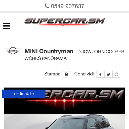
0549 907637
LISTA VEICOLI
VALUTAZIONE USATO
RICHIEDI LA TUA AUTO
MINI Countryman
D JCW JOHN COOPER
WORKS PANORAMA L
SERVIZI
Stampa
Condividi
DOVE SIAMO
SU DI NOI
ordinabile