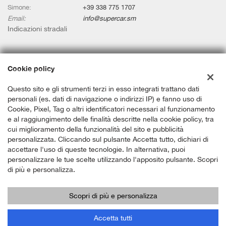
Simone:
+39 338 775 1707
Email:
info@supercar.sm
Indicazioni stradali
Dati fiscali:
Cookie policy
SUPERCAR.SM SRL
Via IV Giugno, 52 - Serravalle
Questo sito e gli strumenti terzi in esso integrati trattano dati
C.F/P.IVA:
SM 23255
personali (es. dati di navigazione o indirizzi IP) e fanno uso di
Cookie, Pixel, Tag o altri identificatori necessari al funzionamento
Registro delle imprese:
Repubblica di San Marino
e al raggiungimento delle finalità descritte nella cookie policy, tra
cui miglioramento della funzionalità del sito e pubblicità
personalizzata. Cliccando sul pulsante Accetta tutto, dichiari di
accettare l'uso di queste tecnologie. In alternativa, puoi
personalizzare le tue scelte utilizzando l'apposito pulsante. Scopri
di più e personalizza.
Scopri di più e personalizza
Copyright © 2026 GestionaleAuto.com S.r.l., Tutti i diritti riservati -
Leggi l'informativa sulla privacy
-
Cookie Policy
Accetta tutti
Sito creato da:
GestionaleAuto.com