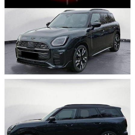
Pacchetto JHON COOPER WORKS
Vernice Grigio Leggenda Metallizzato
Interni in Pelle e Tessuto Jhon Cooper Works
Cambio automatico
Climatizzatore automatico bi-zona
Bracciolo
Specchio interno con oscuramento automatico
Volante in pelle sportivo multifunzione con paddle (Cambio
al volante)
Sedili riscaldabili e regolabili elettricamente con
funzione memory
ISOFIX
USB
Bluetooth
Radio digitale DAB
Touchscreen
Head-Up Display
Sistema audio surround Harman Kardon