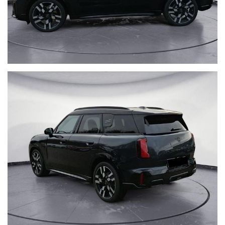
Mini Experience (Modalità esperienza MINI)
Adaptive Cruise Control con lim. di velocità
Sensori di parcheggio anteriori e posteriori
Telecamera di parcheggio
Tetto panorama apribile
Vetri oscurati privacy
Fari LED
Luci diurne LED
Fari posteriori LED
Fari fendinebbia
Sensore di luce/pioggia
Gancio traino orientabile
Cerchi in lega 20"
Da aggiungere solo l'immatricolazione finale, al prezzo indicato.
VALUTIAMO PERMUTE