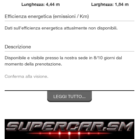
Lunghezza: 4,44 m
Larghezza: 1,84 m
Efficienza energetica (emissioni / Km)
Dati sull'efficienza energetica attualmente non disponibili.
Descrizione
Disponibile e visibile presso la nostra sede in 8/10 giorni dal
momento della prenotazione.
Conferma alla visione.
Autovettura dimostrativa proveniente direttamente dalla rete
ufficiale, in perfette condizioni, pari al nuovo..
LEGGI TUTTO...
GARANZIA UFFICIALE 36 MESI DALLA PRIMA
IMMATRICOLAZIONE
Allestimento:
Pacchetto L