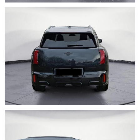
POSSIBILITA' DI FINANZIAMENTO ANCHE PER IMPORTO
TOTALE FINO A 96 RATE
La conferma finale avverrà alla visione della vettura, presso la
nostra sede.
È possibile richiedere un colore o un allestimento differente:
verificheremo tra le disponibilità ufficiali la soluzione più adatta
alle vostre esigenze.
DISPONIAMO DI VETTURE AZIENDALI/SEMESTRALI/NUOVE
AUDI, BMW, MINI, MERCEDES-BENZ, VOLKSWAGEN,
PORSCHE, CUPRA, FORD, JEEP, LAND ROVER, VOLVO,
JAGUAR, ...
TRATTIAMO TUTTE LE MARCHE.