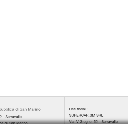
Dati fiscali:
pubblica di San Marino
SUPERCAR.SM SRL
2 - Serravalle
Via IV Giugno, 52 - Serravalle
ca di San Marino
C.F/P.IVA:
SM 23255