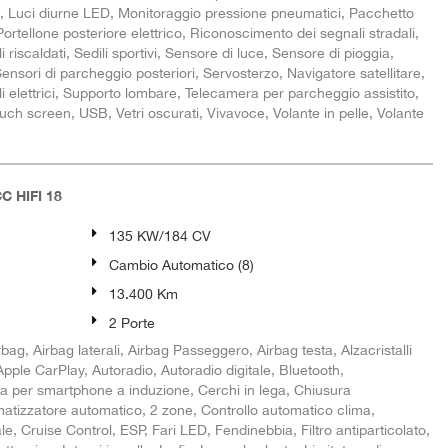
rne, Luci diurne LED, Monitoraggio pressione pneumatici, Pacchetto
ortellone posteriore elettrico, Riconoscimento dei segnali stradali,
 riscaldati, Sedili sportivi, Sensore di luce, Sensore di pioggia,
ensori di parcheggio posteriori, Servosterzo, Navigatore satellitare,
i elettrici, Supporto lombare, Telecamera per parcheggio assistito,
ouch screen, USB, Vetri oscurati, Vivavoce, Volante in pelle, Volante
C HIFI 18
135 KW/184 CV
Cambio Automatico (8)
13.400 Km
2 Porte
ag, Airbag laterali, Airbag Passeggero, Airbag testa, Alzacristalli
, Apple CarPlay, Autoradio, Autoradio digitale, Bluetooth,
a per smartphone a induzione, Cerchi in lega, Chiusura
imatizzatore automatico, 2 zone, Controllo automatico clima,
le, Cruise Control, ESP, Fari LED, Fendinebbia, Filtro antiparticolato,