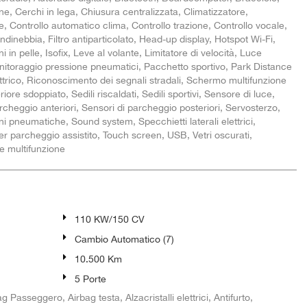
, Cerchi in lega, Chiusura centralizzata, Climatizzatore,
, Controllo automatico clima, Controllo trazione, Controllo vocale,
ndinebbia, Filtro antiparticolato, Head-up display, Hotspot Wi-Fi,
i in pelle, Isofix, Leve al volante, Limitatore di velocità, Luce
itoraggio pressione pneumatici, Pacchetto sportivo, Park Distance
ettrico, Riconoscimento dei segnali stradali, Schermo multifunzione
iore sdoppiato, Sedili riscaldati, Sedili sportivi, Sensore di luce,
rcheggio anteriori, Sensori di parcheggio posteriori, Servosterzo,
ni pneumatiche, Sound system, Specchietti laterali elettrici,
 parcheggio assistito, Touch screen, USB, Vetri oscurati,
te multifunzione
110 KW/150 CV
Cambio Automatico (7)
10.500 Km
5 Porte
g Passeggero, Airbag testa, Alzacristalli elettrici, Antifurto,