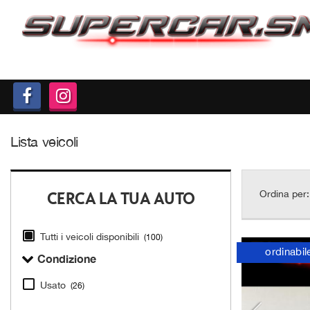
LISTA VEICOLI
VALUTAZIONE USATO
RICHIEDI LA TUA AUTO
Lista veicoli
SERVIZI
DOVE SIAMO
CERCA LA TUA AUTO
Ordina per:
SU DI NOI
Tutti i veicoli disponibili
(100)
ordinabil
Condizione
Usato
(26)