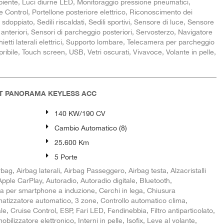
mbiente, Luci diurne LED, Monitoraggio pressione pneumatici,
 Control, Portellone posteriore elettrico, Riconoscimento dei
 sdoppiato, Sedili riscaldati, Sedili sportivi, Sensore di luce, Sensore
 anteriori, Sensori di parcheggio posteriori, Servosterzo, Navigatore
ietti laterali elettrici, Supporto lombare, Telecamera per parcheggio
pribile, Touch screen, USB, Vetri oscurati, Vivavoce, Volante in pelle,
RT PANORAMA KEYLESS ACC
140 KW/190 CV
Cambio Automatico (8)
25.600 Km
5 Porte
ag, Airbag laterali, Airbag Passeggero, Airbag testa, Alzacristalli
, Apple CarPlay, Autoradio, Autoradio digitale, Bluetooth,
a per smartphone a induzione, Cerchi in lega, Chiusura
imatizzatore automatico, 3 zone, Controllo automatico clima,
le, Cruise Control, ESP, Fari LED, Fendinebbia, Filtro antiparticolato,
ilizzatore elettronico, Interni in pelle, Isofix, Leve al volante,