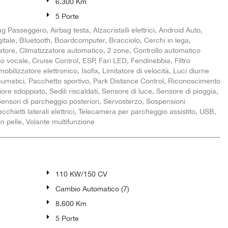
6.300 Km
5 Porte
ag Passeggero, Airbag testa, Alzacristalli elettrici, Android Auto,
igitale, Bluetooth, Boardcomputer, Bracciolo, Cerchi in lega,
atore, Climatizzatore automatico, 2 zone, Controllo automatico
lo vocale, Cruise Control, ESP, Fari LED, Fendinebbia, Filtro
obilizzatore elettronico, Isofix, Limitatore di velocità, Luci diurne
umatici, Pacchetto sportivo, Park Distance Control, Riconoscimento
riore sdoppiato, Sedili riscaldati, Sensore di luce, Sensore di pioggia,
Sensori di parcheggio posteriori, Servosterzo, Sospensioni
ietti laterali elettrici, Telecamera per parcheggio assistito, USB,
in pelle, Volante multifunzione
110 KW/150 CV
Cambio Automatico (7)
8.600 Km
5 Porte