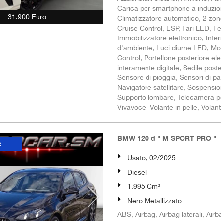
Carica per smartphone a induzione
31.900 Euro
Climatizzatore automatico, 2 zone
Cruise Control, ESP, Fari LED, Fe
Immobilizzatore elettronico, Intern
d'ambiente, Luci diurne LED, Mon
Control, Portellone posteriore el
interamente digitale, Sedile poster
Sensore di pioggia, Sensori di pa
Navigatore satellitare, Sospensio
Supporto lombare, Telecamera per
Vivavoce, Volante in pelle, Volan
BMW 120 d " M SPORT PRO "
e
Usato, 02/2025
Diesel
1.995 Cm³
Nero Metallizzato
ABS, Airbag, Airbag laterali, Airba