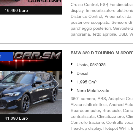
Cruise Control, ESP, Fendinebbia,
16.490 Euro
display, Immobilizzatore elettroni
Distance Control, Pneumatici da n
posteriore sdoppiato, Sensore di 
parcheggio posteriori, Servosterzo,
panorama, Tetto apribile, USB, Ve
BMW 320 D TOURING M SPOR
e
Usato, 05/2025
Diesel
1.995 Cm³
Nero Metallizzato
360° camera, ABS, Adaptive Cruis
Alzacristalli elettrici, Android Au
Boardcomputer, Bracciolo, Caric
centralizzata, Climatizzatore, Cl
41.890 Euro
Controllo trazione, Controllo voca
Head-up display, Hotspot Wi-Fi, Im