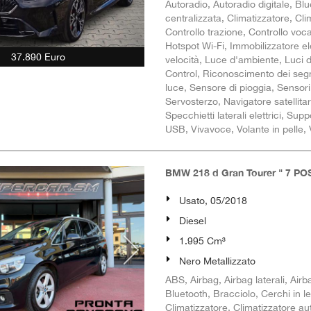
Autoradio, Autoradio digitale, Bl
centralizzata, Climatizzatore, Cl
Controllo trazione, Controllo voca
Hotspot Wi-Fi, Immobilizzatore elet
37.890 Euro
velocità, Luce d'ambiente, Luci 
Control, Riconoscimento dei segnal
luce, Sensore di pioggia, Sensori
Servosterzo, Navigatore satellit
Specchietti laterali elettrici, S
USB, Vivavoce, Volante in pelle, 
BMW 218 d Gran Tourer " 7 POS
Usato, 05/2018
Diesel
1.995 Cm³
Nero Metallizzato
ABS, Airbag, Airbag laterali, Airba
Bluetooth, Bracciolo, Cerchi in l
Climatizzatore, Climatizzatore au