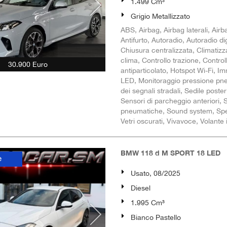
1.499 Cm³
Grigio Metallizzato
ABS, Airbag, Airbag laterali, Airb
Antifurto, Autoradio, Autoradio d
Chiusura centralizzata, Climatizz
clima, Controllo trazione, Control
30.900 Euro
antiparticolato, Hotspot Wi-Fi, Imm
LED, Monitoraggio pressione pne
dei segnali stradali, Sedile poste
Sensori di parcheggio anteriori, 
pneumatiche, Sound system, Specch
Vetri oscurati, Vivavoce, Volante 
BMW 118 d M SPORT 18 LED
e
Usato, 08/2025
Diesel
1.995 Cm³
Bianco Pastello