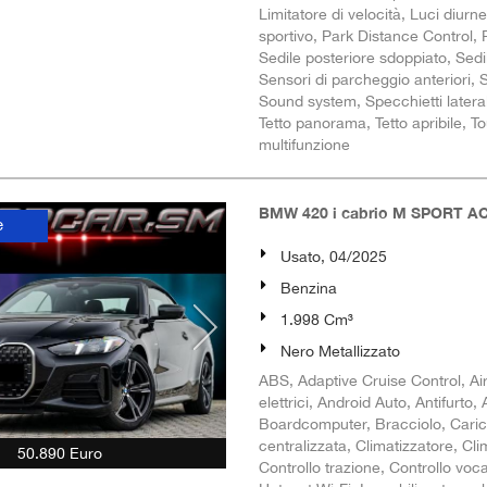
Limitatore di velocità, Luci diu
sportivo, Park Distance Control, P
Sedile posteriore sdoppiato, Sedili
Sensori di parcheggio anteriori, S
Sound system, Specchietti lateral
Tetto panorama, Tetto apribile, T
multifunzione
BMW 420 i cabrio M SPORT AC
e
Usato, 04/2025
Benzina
1.998 Cm³
Nero Metallizzato
ABS, Adaptive Cruise Control, Airb
elettrici, Android Auto, Antifurto
Boardcomputer, Bracciolo, Caric
centralizzata, Climatizzatore, Cl
50.890 Euro
Controllo trazione, Controllo voca