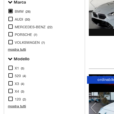
Marca
BMW
(26)
AUDI
(30)
MERCEDES-BENZ
(22)
PORSCHE
(7)
VOLKSWAGEN
(7)
mostra tutti
Modello
X1
(5)
520
(4)
ordinabil
X3
(4)
X4
(3)
120
(2)
mostra tutti