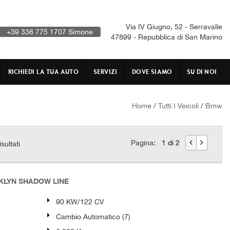
Via IV Giugno, 52 - Serravalle
+39 338 775 1707 Simone
47899 - Repubblica di San Marino
RICHIEDI LA TUA AUTO
SERVIZI
DOVE SIAMO
SU DI NOI
Home
/
Tutti I Veicoli
/
Bmw
Pagina:
1 di 2
isultati
KLYN SHADOW LINE
90 KW/122 CV
Cambio Automatico (7)