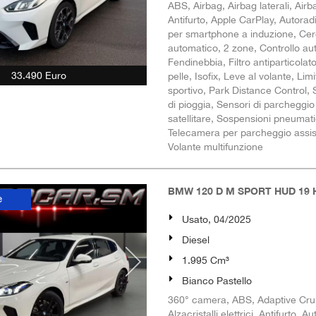
ABS, Airbag, Airbag laterali, Airb
Antifurto, Apple CarPlay, Autorad
per smartphone a induzione, Cerch
automatico, 2 zone, Controllo aut
Fendinebbia, Filtro antiparticolat
33.490 Euro
pelle, Isofix, Leve al volante, L
sportivo, Park Distance Control, S
di pioggia, Sensori di parcheggio
satellitare, Sospensioni pneumati
Telecamera per parcheggio assisti
Volante multifunzione
BMW 120 D M SPORT HUD 1
e
Usato, 04/2025
Diesel
1.995 Cm³
Bianco Pastello
360° camera, ABS, Adaptive Cruis
Alzacristalli elettrici, Antifurto,