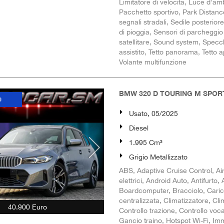
Limitatore di velocità, Luce d'a
Pacchetto sportivo, Park Distance
segnali stradali, Sedile posteriore
di pioggia, Sensori di parcheggio
satellitare, Sound system, Specch
assistito, Tetto panorama, Tetto a
Volante multifunzione
BMW 320 D TOURING M SPO
e
Usato, 05/2025
Diesel
1.995 Cm³
Grigio Metallizzato
ABS, Adaptive Cruise Control, Airb
elettrici, Android Auto, Antifurto
Boardcomputer, Bracciolo, Caric
centralizzata, Climatizzatore, Cl
40.900 Euro
Controllo trazione, Controllo voca
Gancio traino, Hotspot Wi-Fi, Immob