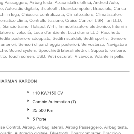
ag Passeggero, Airbag testa, Alzacristalli elettrici, Android Auto,
io, Autoradio digitale, Bluetooth, Boardcomputer, Bracciolo, Carica
i in lega, Chiusura centralizzata, Climatizzatore, Climatizzatore
omatico clima, Controllo trazione, Cruise Control, ESP, Fari LED,
o, Gancio traino, Hotspot Wi-Fi, Immobilizzatore elettronico, Interni in
imitatore di velocità, Luce d'ambiente, Luci diurne LED, Pacchetto
edile posteriore sdoppiato, Sedili riscaldati, Sedili sportivi, Sensore
 anteriori, Sensori di parcheggio posteriori, Servosterzo, Navigatore
che, Sound system, Specchietti laterali elettrici, Supporto lombare,
to, Touch screen, USB, Vetri oscurati, Vivavoce, Volante in pelle,
9 HARMAN KARDON
110 KW/150 CV
Cambio Automatico (7)
25.500 Km
5 Porte
e Control, Airbag, Airbag laterali, Airbag Passeggero, Airbag testa,
 Autoradio, Autoradio digitale, Bluetooth, Boardcomputer, Bracciolo,