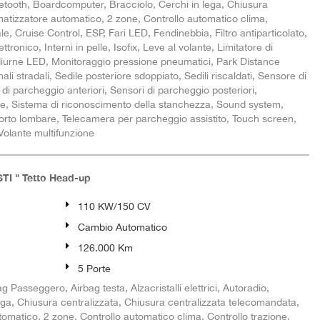
uetooth, Boardcomputer, Bracciolo, Cerchi in lega, Chiusura
imatizzatore automatico, 2 zone, Controllo automatico clima,
le, Cruise Control, ESP, Fari LED, Fendinebbia, Filtro antiparticolato,
tronico, Interni in pelle, Isofix, Leve al volante, Limitatore di
diurne LED, Monitoraggio pressione pneumatici, Park Distance
i stradali, Sedile posteriore sdoppiato, Sedili riscaldati, Sensore di
 di parcheggio anteriori, Sensori di parcheggio posteriori,
are, Sistema di riconoscimento della stanchezza, Sound system,
upporto lombare, Telecamera per parcheggio assistito, Touch screen,
Volante multifunzione
TI " Tetto Head-up
110 KW/150 CV
Cambio Automatico
126.000 Km
5 Porte
g Passeggero, Airbag testa, Alzacristalli elettrici, Autoradio,
ega, Chiusura centralizzata, Chiusura centralizzata telecomandata,
tomatico, 2 zone, Controllo automatico clima, Controllo trazione,