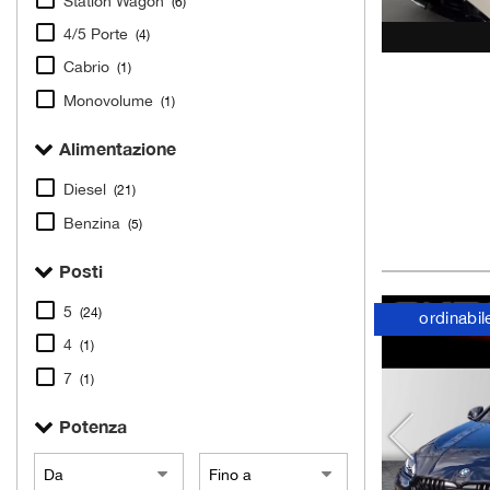
Station Wagon
(6)
4/5 Porte
(4)
Cabrio
(1)
Monovolume
(1)
Alimentazione
Diesel
(21)
Benzina
(5)
Posti
5
(24)
ordinabil
4
(1)
7
(1)
Potenza