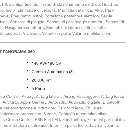
 Filtro antiparticolato, Freno di stazionamento elettrico, Head-up
co, Isofix, Limitatore di velocità, Marmitta catalitica, MP3, Park
eve, Pneumatici estivi, Portellone posteriore elettrico, Sedile
luce, Sensore di pioggia, Sensori di parcheggio anteriori, Sensori di
 Navigatore satellitare, Specchietti laterali elettrici, Tetto
tri oscurati, Vivavoce, Volante in pelle, Volante multifunzione
T PANORAMA 360
140 KW/190 CV
Cambio Automatico (8)
26.000 Km
5 Porte
e Control, Airbag, Airbag laterali, Airbag Passeggero, Airbag testa,
to, Antifurto, Apple CarPlay, Autoradio, Autoradio digitale, Bluetooth,
a per smartphone a induzione, Cerchi in lega, Chiusura
imatizzatore automatico, 3 zone, Controllo automatico clima,
le, Cruise Control, ESP, Fari LED, Fendinebbia, Filtro antiparticolato,
mobilizzatore elettronico, Interni in pelle, Isofix, Leve al volante,