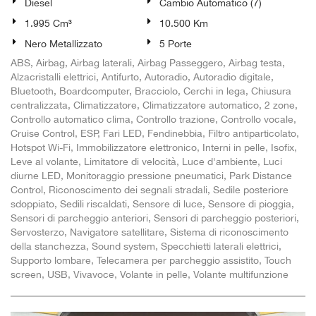
Diesel
Cambio Automatico (7)
1.995 Cm³
10.500 Km
Nero Metallizzato
5 Porte
ABS, Airbag, Airbag laterali, Airbag Passeggero, Airbag testa,
Alzacristalli elettrici, Antifurto, Autoradio, Autoradio digitale,
Bluetooth, Boardcomputer, Bracciolo, Cerchi in lega, Chiusura
centralizzata, Climatizzatore, Climatizzatore automatico, 2 zone,
Controllo automatico clima, Controllo trazione, Controllo vocale,
Cruise Control, ESP, Fari LED, Fendinebbia, Filtro antiparticolato,
Hotspot Wi-Fi, Immobilizzatore elettronico, Interni in pelle, Isofix,
Leve al volante, Limitatore di velocità, Luce d'ambiente, Luci
diurne LED, Monitoraggio pressione pneumatici, Park Distance
Control, Riconoscimento dei segnali stradali, Sedile posteriore
sdoppiato, Sedili riscaldati, Sensore di luce, Sensore di pioggia,
Sensori di parcheggio anteriori, Sensori di parcheggio posteriori,
Servosterzo, Navigatore satellitare, Sistema di riconoscimento
della stanchezza, Sound system, Specchietti laterali elettrici,
Supporto lombare, Telecamera per parcheggio assistito, Touch
screen, USB, Vivavoce, Volante in pelle, Volante multifunzione