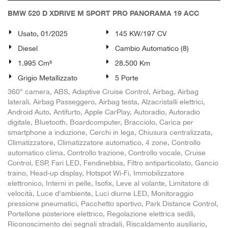
BMW 520 D XDRIVE M SPORT PRO PANORAMA 19 ACC
Usato, 01/2025
145 KW/197 CV
Diesel
Cambio Automatico (8)
1.995 Cm³
28.500 Km
Grigio Metallizzato
5 Porte
360° camera, ABS, Adaptive Cruise Control, Airbag, Airbag
laterali, Airbag Passeggero, Airbag testa, Alzacristalli elettrici,
Android Auto, Antifurto, Apple CarPlay, Autoradio, Autoradio
digitale, Bluetooth, Boardcomputer, Bracciolo, Carica per
smartphone a induzione, Cerchi in lega, Chiusura centralizzata,
Climatizzatore, Climatizzatore automatico, 4 zone, Controllo
automatico clima, Controllo trazione, Controllo vocale, Cruise
Control, ESP, Fari LED, Fendinebbia, Filtro antiparticolato, Gancio
traino, Head-up display, Hotspot Wi-Fi, Immobilizzatore
elettronico, Interni in pelle, Isofix, Leve al volante, Limitatore di
velocità, Luce d'ambiente, Luci diurne LED, Monitoraggio
pressione pneumatici, Pacchetto sportivo, Park Distance Control,
Portellone posteriore elettrico, Regolazione elettrica sedili,
Riconoscimento dei segnali stradali, Riscaldamento ausiliario,