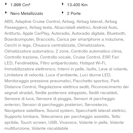
1.998 Cm³
13.400 Km
Nero Metallizzato
2 Porte
ABS, Adaptive Cruise Control, Airbag, Airbag laterali, Airbag
Passeggero, Airbag testa, Alzacristalli elettrici, Android Auto,
Antifurto, Apple CarPlay, Autoradio, Autoradio digitale, Bluetooth,
Boardcomputer, Bracciolo, Carica per smartphone a induzione,
Cerchi in lega, Chiusura centralizzata, Climatizzatore,
Climatizzatore automatico, 2 zone, Controllo automatico clima,
Controllo trazione, Controllo vocale, Cruise Control, ESP, Fari
LED, Fendinebbia, Filtro antiparticolato, Hotspot Wi-Fi,
Immobilizzatore elettronico, Interni in pelle, Isofix, Leve al volante,
Limitatore di velocità, Luce d'ambiente, Luci diurne LED,
Monitoraggio pressione pneumatici, Pacchetto sportivo, Park
Distance Control, Regolazione elettrica sedili, Riconoscimento dei
segnali stradali, Sedile posteriore sdoppiato, Sedili riscaldati,
Sensore di luce, Sensore di pioggia, Sensori di parcheggio
anteriori, Sensori di parcheggio posteriori, Servosterzo,
Navigatore satellitare, Sound system, Specchietti laterali elettrici,
Supporto lombare, Telecamera per parcheggio assistito, Tetto
apribile, Touch screen, USB, Vivavoce, Volante in pelle, Volante
multifunzione, Volante riscaldabile