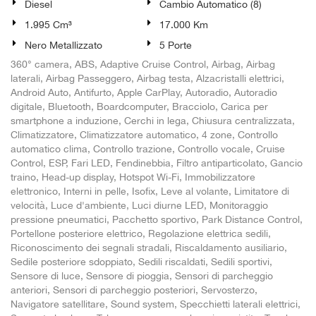
Diesel
Cambio Automatico (8)
1.995 Cm³
17.000 Km
Nero Metallizzato
5 Porte
360° camera, ABS, Adaptive Cruise Control, Airbag, Airbag
laterali, Airbag Passeggero, Airbag testa, Alzacristalli elettrici,
Android Auto, Antifurto, Apple CarPlay, Autoradio, Autoradio
digitale, Bluetooth, Boardcomputer, Bracciolo, Carica per
smartphone a induzione, Cerchi in lega, Chiusura centralizzata,
Climatizzatore, Climatizzatore automatico, 4 zone, Controllo
automatico clima, Controllo trazione, Controllo vocale, Cruise
Control, ESP, Fari LED, Fendinebbia, Filtro antiparticolato, Gancio
traino, Head-up display, Hotspot Wi-Fi, Immobilizzatore
elettronico, Interni in pelle, Isofix, Leve al volante, Limitatore di
velocità, Luce d'ambiente, Luci diurne LED, Monitoraggio
pressione pneumatici, Pacchetto sportivo, Park Distance Control,
Portellone posteriore elettrico, Regolazione elettrica sedili,
Riconoscimento dei segnali stradali, Riscaldamento ausiliario,
Sedile posteriore sdoppiato, Sedili riscaldati, Sedili sportivi,
Sensore di luce, Sensore di pioggia, Sensori di parcheggio
anteriori, Sensori di parcheggio posteriori, Servosterzo,
Navigatore satellitare, Sound system, Specchietti laterali elettrici,