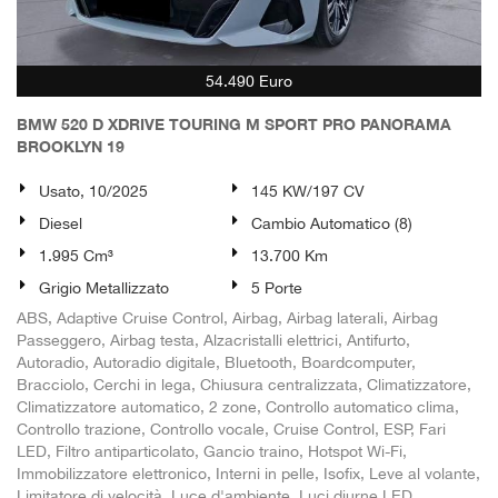
54.490 Euro
BMW 520 D XDRIVE TOURING M SPORT PRO PANORAMA
BROOKLYN 19
Usato, 10/2025
145 KW/197 CV
Diesel
Cambio Automatico (8)
1.995 Cm³
13.700 Km
Grigio Metallizzato
5 Porte
ABS, Adaptive Cruise Control, Airbag, Airbag laterali, Airbag
Passeggero, Airbag testa, Alzacristalli elettrici, Antifurto,
Autoradio, Autoradio digitale, Bluetooth, Boardcomputer,
Bracciolo, Cerchi in lega, Chiusura centralizzata, Climatizzatore,
Climatizzatore automatico, 2 zone, Controllo automatico clima,
Controllo trazione, Controllo vocale, Cruise Control, ESP, Fari
LED, Filtro antiparticolato, Gancio traino, Hotspot Wi-Fi,
Immobilizzatore elettronico, Interni in pelle, Isofix, Leve al volante,
Limitatore di velocità, Luce d'ambiente, Luci diurne LED,