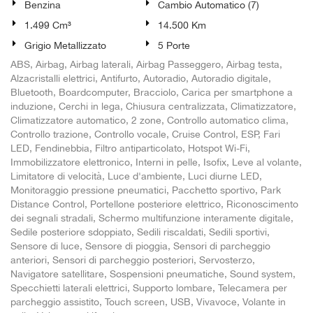
Benzina
Cambio Automatico (7)
1.499 Cm³
14.500 Km
Grigio Metallizzato
5 Porte
ABS, Airbag, Airbag laterali, Airbag Passeggero, Airbag testa,
Alzacristalli elettrici, Antifurto, Autoradio, Autoradio digitale,
Bluetooth, Boardcomputer, Bracciolo, Carica per smartphone a
induzione, Cerchi in lega, Chiusura centralizzata, Climatizzatore,
Climatizzatore automatico, 2 zone, Controllo automatico clima,
Controllo trazione, Controllo vocale, Cruise Control, ESP, Fari
LED, Fendinebbia, Filtro antiparticolato, Hotspot Wi-Fi,
Immobilizzatore elettronico, Interni in pelle, Isofix, Leve al volante,
Limitatore di velocità, Luce d'ambiente, Luci diurne LED,
Monitoraggio pressione pneumatici, Pacchetto sportivo, Park
Distance Control, Portellone posteriore elettrico, Riconoscimento
dei segnali stradali, Schermo multifunzione interamente digitale,
Sedile posteriore sdoppiato, Sedili riscaldati, Sedili sportivi,
Sensore di luce, Sensore di pioggia, Sensori di parcheggio
anteriori, Sensori di parcheggio posteriori, Servosterzo,
Navigatore satellitare, Sospensioni pneumatiche, Sound system,
Specchietti laterali elettrici, Supporto lombare, Telecamera per
parcheggio assistito, Touch screen, USB, Vivavoce, Volante in