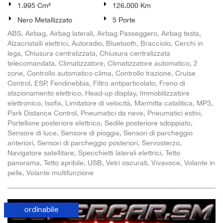
1.995 Cm³
126.000 Km
Nero Metallizzato
5 Porte
ABS, Airbag, Airbag laterali, Airbag Passeggero, Airbag testa,
Alzacristalli elettrici, Autoradio, Bluetooth, Bracciolo, Cerchi in
lega, Chiusura centralizzata, Chiusura centralizzata
telecomandata, Climatizzatore, Climatizzatore automatico, 2
zone, Controllo automatico clima, Controllo trazione, Cruise
Control, ESP, Fendinebbia, Filtro antiparticolato, Freno di
stazionamento elettrico, Head-up display, Immobilizzatore
elettronico, Isofix, Limitatore di velocità, Marmitta catalitica, MP3,
Park Distance Control, Pneumatici da neve, Pneumatici estivi,
Portellone posteriore elettrico, Sedile posteriore sdoppiato,
Sensore di luce, Sensore di pioggia, Sensori di parcheggio
anteriori, Sensori di parcheggio posteriori, Servosterzo,
Navigatore satellitare, Specchietti laterali elettrici, Tetto
panorama, Tetto apribile, USB, Vetri oscurati, Vivavoce, Volante in
pelle, Volante multifunzione
ordinabile