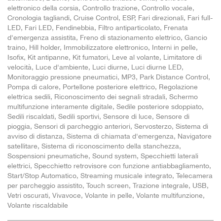
elettronico della corsia, Controllo trazione, Controllo vocale,
Cronologia tagliandi, Cruise Control, ESP, Fari direzionali, Fari full-
LED, Fari LED, Fendinebbia, Filtro antiparticolato, Frenata
d'emergenza assistita, Freno di stazionamento elettrico, Gancio
traino, Hill holder, Immobilizzatore elettronico, Interni in pelle,
Isofix, Kit antipanne, Kit fumatori, Leve al volante, Limitatore di
velocità, Luce d'ambiente, Luci diurne, Luci diurne LED,
Monitoraggio pressione pneumatici, MP3, Park Distance Control,
Pompa di calore, Portellone posteriore elettrico, Regolazione
elettrica sedili, Riconoscimento dei segnali stradali, Schermo
multifunzione interamente digitale, Sedile posteriore sdoppiato,
Sedili riscaldati, Sedili sportivi, Sensore di luce, Sensore di
pioggia, Sensori di parcheggio anteriori, Servosterzo, Sistema di
avviso di distanza, Sistema di chiamata d'emergenza, Navigatore
satellitare, Sistema di riconoscimento della stanchezza,
Sospensioni pneumatiche, Sound system, Specchietti laterali
elettrici, Specchietto retrovisore con funzione antiabbagliamento,
Start/Stop Automatico, Streaming musicale integrato, Telecamera
per parcheggio assistito, Touch screen, Trazione integrale, USB,
Vetri oscurati, Vivavoce, Volante in pelle, Volante multifunzione,
Volante riscaldabile