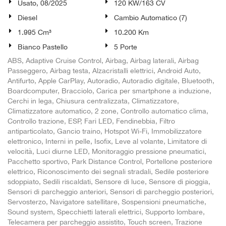
Usato, 08/2025
120 KW/163 CV
Diesel
Cambio Automatico (7)
1.995 Cm³
10.200 Km
Bianco Pastello
5 Porte
ABS, Adaptive Cruise Control, Airbag, Airbag laterali, Airbag
Passeggero, Airbag testa, Alzacristalli elettrici, Android Auto,
Antifurto, Apple CarPlay, Autoradio, Autoradio digitale, Bluetooth,
Boardcomputer, Bracciolo, Carica per smartphone a induzione,
Cerchi in lega, Chiusura centralizzata, Climatizzatore,
Climatizzatore automatico, 2 zone, Controllo automatico clima,
Controllo trazione, ESP, Fari LED, Fendinebbia, Filtro
antiparticolato, Gancio traino, Hotspot Wi-Fi, Immobilizzatore
elettronico, Interni in pelle, Isofix, Leve al volante, Limitatore di
velocità, Luci diurne LED, Monitoraggio pressione pneumatici,
Pacchetto sportivo, Park Distance Control, Portellone posteriore
elettrico, Riconoscimento dei segnali stradali, Sedile posteriore
sdoppiato, Sedili riscaldati, Sensore di luce, Sensore di pioggia,
Sensori di parcheggio anteriori, Sensori di parcheggio posteriori,
Servosterzo, Navigatore satellitare, Sospensioni pneumatiche,
Sound system, Specchietti laterali elettrici, Supporto lombare,
Telecamera per parcheggio assistito, Touch screen, Trazione